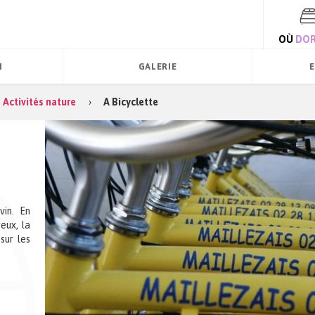
OÙ
DOR
N
GALERIE
E
Activités nature
›
A Bicyclette
vin. En
eux, la
sur les