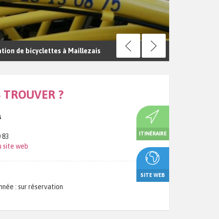
tion de bicyclettes à Maillezais
 TROUVER ?
s
ITINÉRAIRE
 83
 site web
SITE WEB
nnée : sur réservation