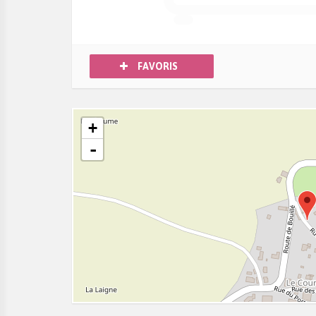
FAVORIS
Promenade à vélo dans le Marais Poitevin
+
-