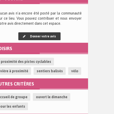
ucun avis n'a encore été posté par la communauté
ur ce lieu. Vous pouvez contribuer et nous envoyer
otre avis directement dans cet espace.
Donner votre avis
OISIRS
re adresse de messagerie ne sera pas publiée.
 proximité des pistes cyclables
*
ivière à proximité
sentiers balisés
vélo
UTRES CRITÈRES
lle note lui donnerez-vous ?
ccueil de groupe
ouvert le dimanche
CLEAR
our les enfants
m
*