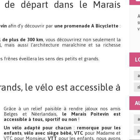
t de départ dans le Marais
A
s
vin
afin d’y découvrir par
une promenade A Bicyclette
:
v
l de plus de 300 km
, vous découvrirez non seulement la
, mais aussi l’architecture maraîchine et sa richesse
 frênes éveillera les sens des petits et grands.
L
Vot
a
rands, le vélo est accessible à
r
A
Grâce à un relief paisible à rendre jaloux nos amis
Belges et Néerlandais,
le Marais Poitevin est
Que
a
accessible à tous, sportif ou non
!
Un vélo adapté pour chacun
:
remorque pour les
p
enfants
,
vélo avec siège bébé,
VTC
pour Madame et
No
VTC pour Monsieur,
VTT
pour les enfants, nous avons