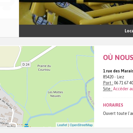
Loca
OÙ NOUS
1 rue des Marai
85420 - Liez
Port :
06 71 67 40
Site :
Accéder au
HORAIRES
Ouvert toute l'a
Leaflet
|
OpenStreetMap