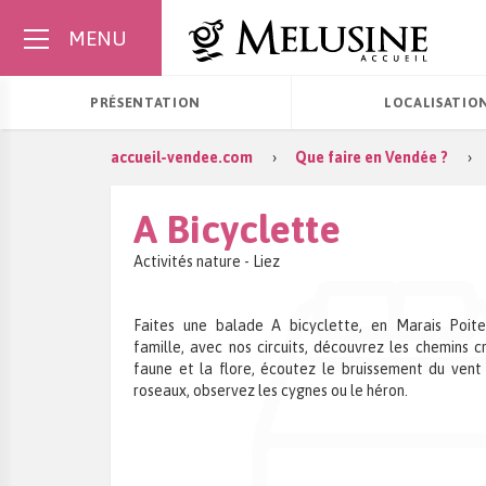
MENU
PRÉSENTATION
LOCALISATIO
accueil-vendee.com
›
Que faire en Vendée ?
›
EN DÉCOUVRIR PLUS
LES BONNES IDÉES
A Bicyclette
Activités nature - Liez
LES TERRITOIRES
LES BALADES
Faites une balade A bicyclette, en Marais Poite
LES COMMUNES
LES SÉJOURS
famille, avec nos circuits, découvrez les chemins cr
faune et la flore, écoutez le bruissement du vent 
roseaux, observez les cygnes ou le héron.
LE PATRIMOINE
LES BONS PLANS
DÉCOUVERTES
LES RECETTES